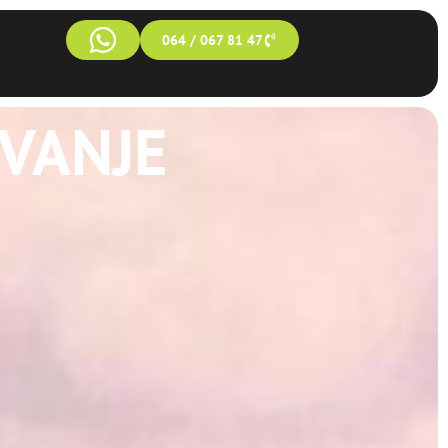
064 / 067 81 47
VANJE